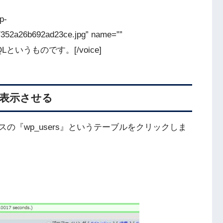
p-
7352a26b692ad23ce.jpg” name=””
SQLというものです。[/voice]
を表示させる
の『wp_users』というテーブルをクリックしま