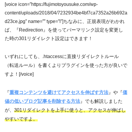
[voice icon=”https://fujimotoyousuke.com/wp-
content/uploads/2018/04/7232934be4bf7ca7352a26b692a
d23ce.jpg” name=”” type=”l”]ちなみに、正規表現がわかれ
ば、『Redirection』を使ってパーマリンク設定を変更し
た時の301リダイレクト設定はできます！
いずれにしても、.htaccessに直接リダイレクトルール
（転送ルール）を書くよりプラグインを使った方が良いで
すよ！[/voice]
『
重複コンテンツを避けてアクセスを伸ばす方法
』や『
価
値の低いブログ記事を削除する方法
』でも解説しました
が、
301リダイレクトを上手に使うと、アクセスが伸ばし
やすいですよ。