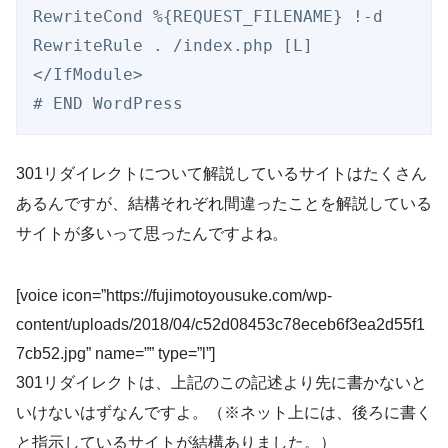
RewriteCond %{REQUEST_FILENAME} !-d

RewriteRule . /index.php [L]

</IfModule>

# END WordPress
301リダイレクトについて解説しているサイトはたくさん
あるんですが、結構それぞれ間違ったことを解説している
サイトが多いって思ったんですよね。
[voice icon=”https://fujimotoyousuke.com/wp-
content/uploads/2018/04/c52d08453c78eceb6f3ea2d55f1
7cb52.jpg” name=”” type=”l”]
301リダイレクトは、上記のこの記述より先に書かないと
いけないはずなんですよ。（※ネット上には、後ろに書く
と指示しているサイトが結構ありました。）