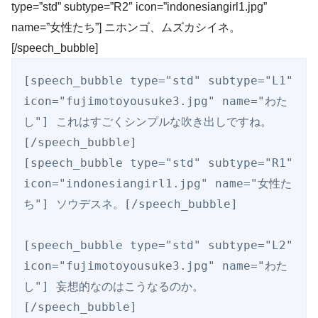
type=”std” subtype=”R2″ icon=”indonesiangirl1.jpg”
name=”女性たち”] ニホンゴ、ムズカシイネ。
[/speech_bubble]
[speech_bubble type="std" subtype="L1" 
icon="fujimotoyousuke3.jpg" name="わた
し"] これはすごくシンプルな吹き出しですね。 
[/speech_bubble]

[speech_bubble type="std" subtype="R1" 
icon="indonesiangirl1.jpg" name="女性た
ち"] ソウデスネ。[/speech_bubble]

[speech_bubble type="std" subtype="L2" 
icon="fujimotoyousuke3.jpg" name="わた
し"] 妄想的なのはこうなるのか。 
[/speech_bubble]
