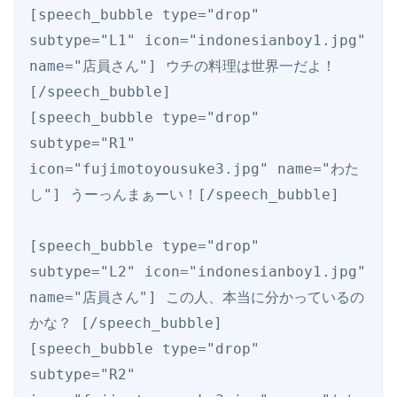
[speech_bubble type="drop" 
subtype="L1" icon="indonesianboy1.jpg" 
name="店員さん"] ウチの料理は世界一だよ！ 
[/speech_bubble]

[speech_bubble type="drop" 
subtype="R1" 
icon="fujimotoyousuke3.jpg" name="わた
し"] うーっんまぁーい！[/speech_bubble]

[speech_bubble type="drop" 
subtype="L2" icon="indonesianboy1.jpg" 
name="店員さん"] この人、本当に分かっているの
かな？ [/speech_bubble]

[speech_bubble type="drop" 
subtype="R2" 