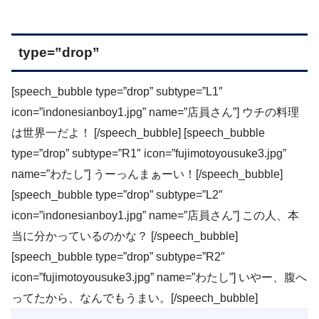
type=”drop”
[speech_bubble type=”drop” subtype=”L1″
icon=”indonesianboy1.jpg” name=”店員さん”] ウチの料理
は世界一だよ！ [/speech_bubble] [speech_bubble
type=”drop” subtype=”R1″ icon=”fujimotoyousuke3.jpg”
name=”わたし”] うーっんまぁーい！[/speech_bubble]
[speech_bubble type=”drop” subtype=”L2″
icon=”indonesianboy1.jpg” name=”店員さん”] この人、本
当に分かっているのかな？ [/speech_bubble]
[speech_bubble type=”drop” subtype=”R2″
icon=”fujimotoyousuke3.jpg” name=”わたし”] いやー、腹へ
ってたから、なんでもうまい。[/speech_bubble]