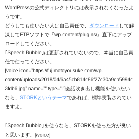
WordPressの公式ディレクトリには表示されなくなったよ
うです。
どうしても使いたい人は自己責任で、
ダウンロード
して解
凍してFTPソフトで『wp-content/plugins/』直下にアップ
ロードしてください。
｢Speech Bubble｣は更新されていないので、本当に自己責
任で使ってください。
[voice icon=”https://fujimotoyousuke.com/wp-
content/uploads/2018/04/6a45cb814c86f27c30a9cb5994c
3fdb6.jpg” name=”” type=”l”]会話吹き出し機能を使いたい
なら、
STORKというテーマ
であれば、標準実装されてい
ますよ。
｢Speech Bubble｣を使うなら、STORKを使った方が良い
と思います。[/voice]