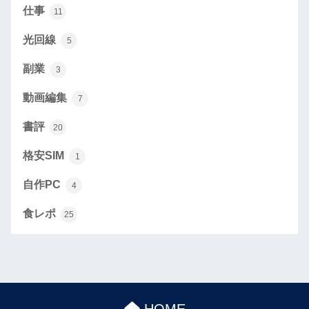
仕事
11
光回線
5
副業
3
動画編集
7
書評
20
格安SIM
1
自作PC
4
食レポ
25