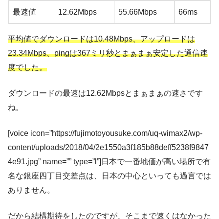
最速値
12.62Mbps
55.66Mbps
66ms
平均値でダウンロードは10.48Mbps、アップロードは
23.34Mbps、pingは367ミリ秒とまぁまぁ安定した通信速
度でした。
ダウンロードの最速は12.62Mbpsとまぁまぁの速さです
ね。
[voice icon=”https://fujimotoyousuke.com/uq-wimax2/wp-
content/uploads/2018/04/2e1550a3f185b88deff5238f9847
4e91.jpg” name=”” type=”l”]日本で一番地価が高い場所で有
名な銀座四丁目交差点は、日本の中心といっても過言では
ありません。
だから結構期待をしたのですが、そこまで速くはなかった