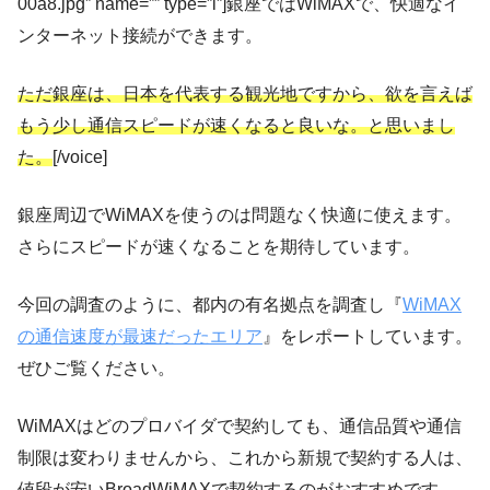
00a8.jpg” name=”” type=”l”]銀座ではWiMAXで、快適なイ
ンターネット接続ができます。
ただ銀座は、
日本を代表する観光地ですから、欲を言えば
もう少し通信スピードが速くなると良いな。と思いまし
た。
[/voice]
銀座周辺でWiMAXを使うのは問題なく快適に使えます。
さらにスピードが速くなることを期待しています。
今回の調査のように、都内の有名拠点を調査し『
WiMAX
の通信速度が最速だったエリア
』をレポートしています。
ぜひご覧ください。
WiMAXはどのプロバイダで契約しても、通信品質や通信
制限は変わりませんから、これから新規で契約する人は、
値段が安いBroadWiMAXで契約するのがおすすめです。