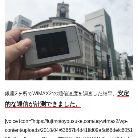
安定
銀座2ヶ所でWiMAX2⁺の通信速度を調査した結果、
的な通信が計測できました。
[voice icon=”https://fujimotoyousuke.com/uq-wimax2/wp-
content/uploads/2018/04/63667b4d41ffd09a5d66defc6051