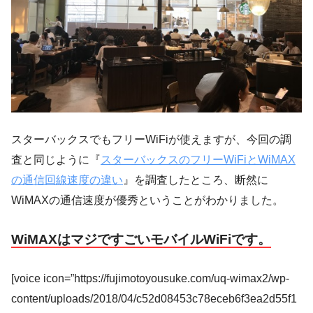
スターバックスでもフリーWiFiが使えますが、今回の調
査と同じように『
スターバックスのフリーWiFiとWiMAX
の通信回線速度の違い
』を調査したところ、断然に
WiMAXの通信速度が優秀ということがわかりました。
WiMAXはマジですごいモバイルWiFiです。
[voice icon=”https://fujimotoyousuke.com/uq-wimax2/wp-
content/uploads/2018/04/c52d08453c78eceb6f3ea2d55f1