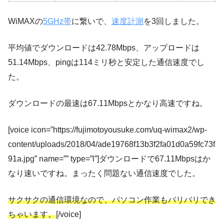
WiMAXの
5GHz帯
に繋いで、
速度計測
を3回しました。
平均値でダウンロードは42.78Mbps、アップロードは
51.14Mbps、pingは114ミリ秒と安定した通信速度でし
た。
ダウンロードの最速は67.11Mbpsとかなり高速ですね。
[voice icon=”https://fujimotoyousuke.com/uq-wimax2/wp-
content/uploads/2018/04/ade19768f13b3f2fa01d0a59fc73f
91a.jpg” name=”” type=”l”]ダウンロードで67.11Mbpsはか
なり速いですね。まったく問題ない通信速度でした。
サクサクの通信環境なので、パソコン作業もバリバリでき
ちゃいます。
[/voice]