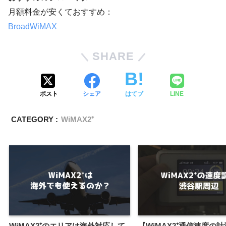
月額料金が安くておすすめ：
BroadWiMAX
SHARE
ポスト
シェア
はてブ
LINE
CATEGORY :
WiMAX2⁺
WiMAX2⁺のエリアは海外対応して
【WiMAX2⁺通信速度の