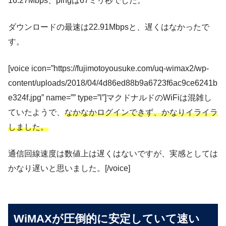
16.27Mbps、pingは67ミリ秒でした。
ダウンロードの最速は22.91Mbpsと、遅くはなかったで
す。
[voice icon=”https://fujimotoyousuke.com/uq-wimax2/wp-
content/uploads/2018/04/4d86ed88b9a6723f6ac9ce6241b
e324f.jpg” name=”” type=”l”]マクドナルドのWiFiは混雑し
ていたようで、
なかなかログインできず、かなりイライラ
しました。
通信回線速度は数値上は遅くはないですが、実感としては
かなり遅いと思いました。[/voice]
WiMAXが圧倒的に安定していて速い