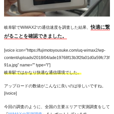
快適に繋
岐阜駅でWiMAX2⁺の通信速度を調査した結果、
がることを確認できました。
[voice icon=”https://fujimotoyousuke.com/uq-wimax2/wp-
content/uploads/2018/04/ade19768f13b3f2fa01d0a59fc73f
91a.jpg” name=”” type=”l”]
岐阜駅ではかなり快適な通信環境でした。
アップロードの数値がこんなに良いのは珍しいですね。
[/voice]
今回の調査のように、全国の主要エリアで実測調査をして