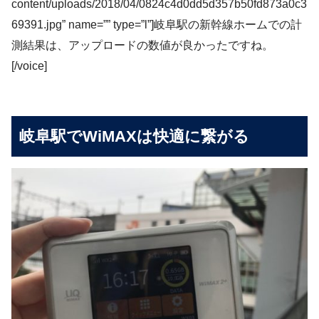
content/uploads/2018/04/0824c4d0dd5d357b50fd873a0c3
69391.jpg” name=”” type=”l”]岐阜駅の新幹線ホームでの計
測結果は、アップロードの数値が良かったですね。
[/voice]
岐阜駅でWiMAXは快適に繋がる