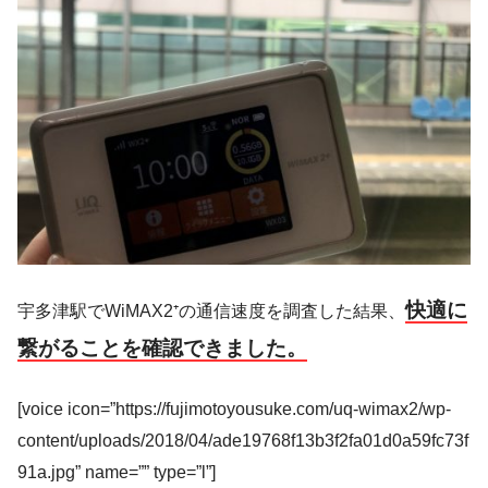
快適に
宇多津駅でWiMAX2⁺の通信速度を調査した結果、
繋がることを確認できました。
[voice icon=”https://fujimotoyousuke.com/uq-wimax2/wp-
content/uploads/2018/04/ade19768f13b3f2fa01d0a59fc73f
91a.jpg” name=”” type=”l”]